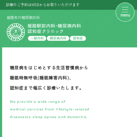
診療のご予約はWEBからお取りいただけます
toggl
姫路市の糖尿病内科
naviga
糖尿病をはじめとする生活習慣病から
睡眠時無呼吸(睡眠障害内科)、
認知症まで幅広く診療いたします。
We provide a wide range of
medical services from lifestyle-related
diseasesto sleep apnea and dementia.